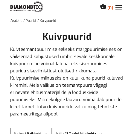
0
Avaleht
/
Puurid
/
Kuivpuurid
Kuivpuurid
Kuivteemantpuurimise eeliseks märgpuurimise ees on
väiksemad kahjustused ümbritsevale keskkonnale,
kuivpuurimine võimaldab näiteks siseruumides
puurida siseviimistlust oluliselt rikkumata.
Kuivpuurimise miinuseks on kulu, kuna puurid kuluvad
kiiremini. Meie valikus on teemantpuure vägagi
erinevate ehitusmaterjalide ja looduskivide
puurimiseks. Mitmekülgne laovaru võimaldab puuride
kiiret tarnet, tutvu kuivpuuride valiku ning tehniliste
parameetritega allpool:
Sorteeri
Vaikimisi
Näita
12 Toodet lehe kohta