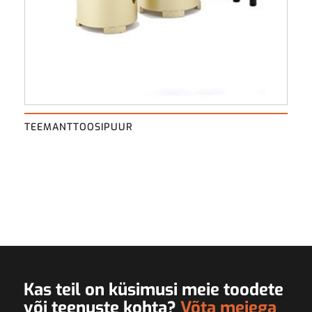
TEEMANTTOOSIPUUR
Kas teil on küsimusi meie toodete
või teenuste kohta?
Võta meiega