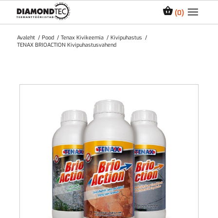
0
Avaleht
/
Pood
/
Tenax Kivikeemia
/
Kivipuhastus
/
TENAX BRIOACTION Kivipuhastusvahend