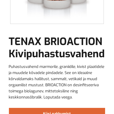
TENAX BRIOACTION
Kivipuhastusvahend
Puhastusvahend marmorile, graniidile, kivist plaatidele
ja muudele kõvadele pindadele. See on ideaalne
kõrvaldamaks hallitust, sammalt, vetikaid ja muud
orgaanilist mustust. BRIOACTION on desinfitseeriva
toimega biolagunev, mittetoksiline ning
keskkonnasõbralik. Loputada veega.
Küsi pakkumist