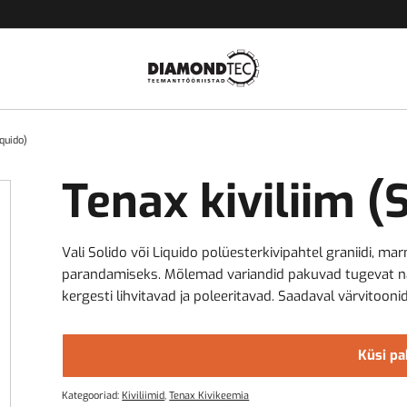
iquido)
Tenax kiviliim (
Vali Solido või Liquido polüesterkivipahtel graniidi, marmo
parandamiseks. Mõlemad variandid pakuvad tugevat nak
kergesti lihvitavad ja poleeritavad. Saadaval värvitooni
Küsi p
Kategooriad:
Kiviliimid
,
Tenax Kivikeemia