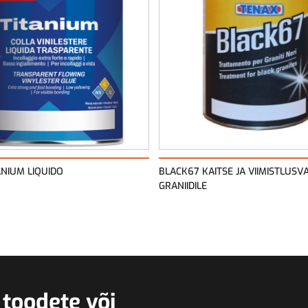
ANIUM LIQUIDO
BLACK67 KAITSE JA VIIMISTLUS
GRANIIDILE
 toodete või