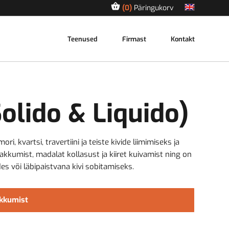
0
Päringukorv
Teenused
Firmast
Kontakt
Solido & Liquido)
ri, kvartsi, travertiini ja teiste kivide liimimiseks ja
kumist, madalat kollasust ja kiiret kuivamist ning on
des või läbipaistvana kivi sobitamiseks.
akkumist