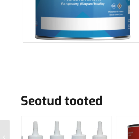
Seotud tooted
Tenax Titanium Solido