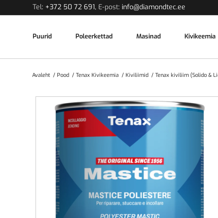
Tel
:
+372 50 72 691
,
E-post
:
info@diamondtec.ee
Puurid
Poleerkettad
Masinad
Kivikeemia
Avaleht
/
Pood
/
Tenax Kivikeemia
/
Kiviliimid
/
Tenax kiviliim (Solido & L