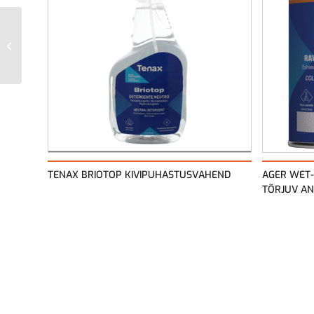
WET AIR
POLISHER,SANDER
FOR STONE GPW-221
TENAX BRIOTOP KIVIPUHASTUSVAHEND
AGER WET-
TÕRJUV AN