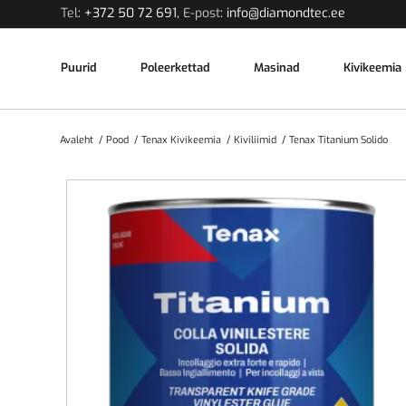
Tel
:
+372 50 72 691
,
E-post
:
info@diamondtec.ee
Puurid
Poleerkettad
Masinad
Kivikeemia
Avaleht
/
Pood
/
Tenax Kivikeemia
/
Kiviliimid
/
Tenax Titanium Solido