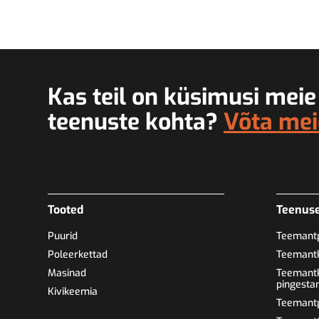
Kas teil on küsimusi meie
teenuste kohta?
Võta mei
Tooted
Teenus
Puurid
Teemantp
Poleerkettad
Teemantk
Masinad
Teemantk
pingesta
Kivikeemia
Teemantp