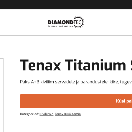
Tenax Titanium 
Paks A+B kiviliim servadele ja parandustele: kiire, tugev, 
Küsi p
Kategooriad:
Kiviliimid
,
Tenax Kivikeemia