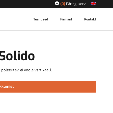
0
Päringukorv
Teenused
Firmast
Kontakt
Solido
poleeritav, ei voola vertikaalil.
akkumist