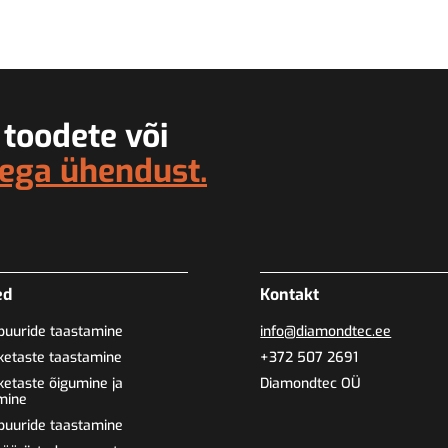
 toodete või
ega ühendust.
ed
Kontakt
uuride taastamine
info@diamondtec.ee
etaste taastamine
+372 507 2691
etaste õigumine ja
Diamondtec OÜ
mine
uuride taastamine